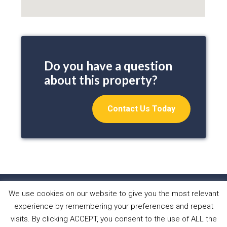
Do you have a question
about this property?
Contact Us Today
We use cookies on our website to give you the most relevant
HOME
PROPERTIES
ABOUT US
experience by remembering your preferences and repeat
WHAT WE DO
NEWS
CONTACT
visits. By clicking ACCEPT, you consent to the use of ALL the