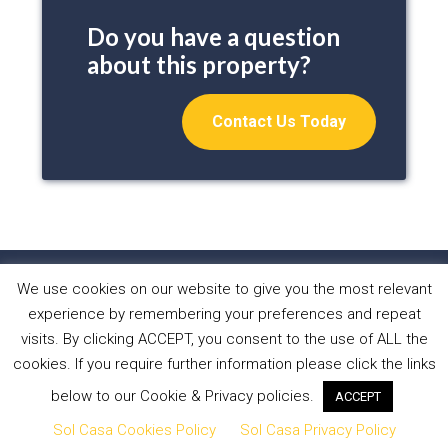
Do you have a question
about this property?
Contact Us Today
We use cookies on our website to give you the most relevant
HOME
PROPERTIES
ABOUT US
experience by remembering your preferences and repeat
WHAT WE DO
NEWS
CONTACT
visits. By clicking ACCEPT, you consent to the use of ALL the
cookies. If you require further information please click the links
Copyright © 2026 Sol Casa Properties •
Privacy Policy
•
below to our Cookie & Privacy policies.
ACCEPT
Cookies Policy
•
Website by Forest Design
Sol Casa Cookies Policy
Sol Casa Privacy Policy