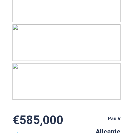
€585,000
Pau V
Alicante