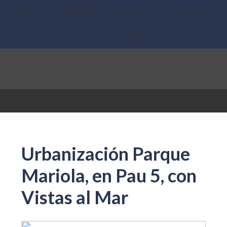
Home
Properties
About Us
What we do
News
Contact
Urbanización Parque
Mariola, en Pau 5, con
Vistas al Mar