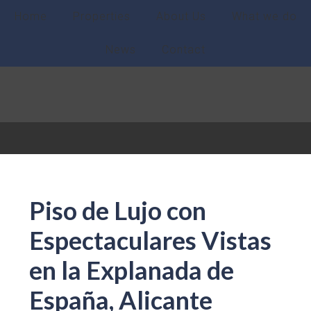
Home
Properties
About Us
What we do
News
Contact
Piso de Lujo con
Espectaculares Vistas
en la Explanada de
España, Alicante