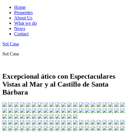
Home
Properties
About Us
What we do
News
Contact
Sol Casa
Sol Casa
Excepcional ático con Espectaculares
Vistas al Mar y al Castillo de Santa
Bárbara