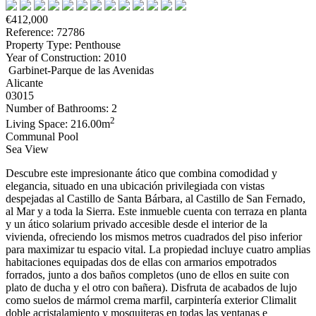
€412,000
Reference: 72786
Property Type: Penthouse
Year of Construction: 2010
Garbinet-Parque de las Avenidas
Alicante
03015
Number of Bathrooms: 2
2
Living Space: 216.00m
Communal Pool
Sea View
Descubre este impresionante ático que combina comodidad y
elegancia, situado en una ubicación privilegiada con vistas
despejadas al Castillo de Santa Bárbara, al Castillo de San Fernado,
al Mar y a toda la Sierra. Este inmueble cuenta con terraza en planta
y un ático solarium privado accesible desde el interior de la
vivienda, ofreciendo los mismos metros cuadrados del piso inferior
para maximizar tu espacio vital. La propiedad incluye cuatro amplias
habitaciones equipadas dos de ellas con armarios empotrados
forrados, junto a dos baños completos (uno de ellos en suite con
plato de ducha y el otro con bañera). Disfruta de acabados de lujo
como suelos de mármol crema marfil, carpintería exterior Climalit
doble acristalamiento y mosquiteras en todas las ventanas e