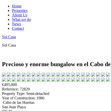
Home
Properties
About Us
What we do
News
Contact
Sol Casa
Sol Casa
Precioso y enorme bungalow en el Cabo de
€495,000
Reference: 72829
Property Type: Semi-detached
Year of Construction: 1986
Cabo de las Huertas
San Juan Playa