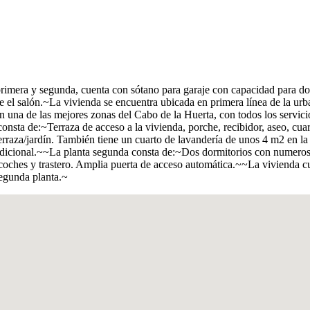
imera y segunda, cuenta con sótano para garaje con capacidad para dos
l salón.~La vivienda se encuentra ubicada en primera línea de la urban
n una de las mejores zonas del Cabo de la Huerta, con todos los servicio
ja consta de:~Terraza de acceso a la vivienda, porche, recibidor, aseo, 
raza/jardín. También tiene un cuarto de lavandería de unos 4 m2 en la 
adicional.~~La planta segunda consta de:~Dos dormitorios con numeroso
coches y trastero. Amplia puerta de acceso automática.~~La vivienda c
 segunda planta.~