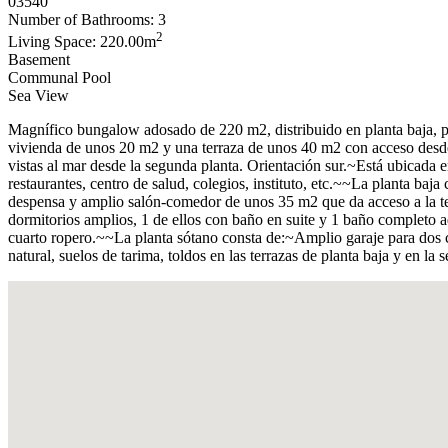
03540
Number of Bathrooms: 3
2
Living Space: 220.00m
Basement
Communal Pool
Sea View
Magnífico bungalow adosado de 220 m2, distribuido en planta baja, pr
vivienda de unos 20 m2 y una terraza de unos 40 m2 con acceso desde e
vistas al mar desde la segunda planta. Orientación sur.~Está ubicada e
restaurantes, centro de salud, colegios, instituto, etc.~~La planta ba
despensa y amplio salón-comedor de unos 35 m2 que da acceso a la ter
dormitorios amplios, 1 de ellos con baño en suite y 1 baño completo 
cuarto ropero.~~La planta sótano consta de:~Amplio garaje para dos 
natural, suelos de tarima, toldos en las terrazas de planta baja y en la