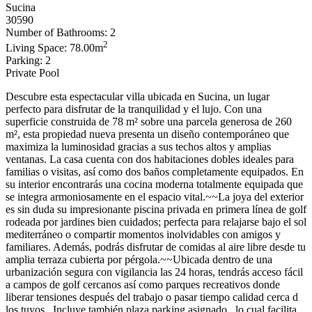
Sucina
30590
Number of Bathrooms: 2
2
Living Space: 78.00m
Parking: 2
Private Pool
Descubre esta espectacular villa ubicada en Sucina, un lugar
perfecto para disfrutar de la tranquilidad y el lujo. Con una
superficie construida de 78 m² sobre una parcela generosa de 260
m², esta propiedad nueva presenta un diseño contemporáneo que
maximiza la luminosidad gracias a sus techos altos y amplias
ventanas. La casa cuenta con dos habitaciones dobles ideales para
familias o visitas, así como dos baños completamente equipados. En
su interior encontrarás una cocina moderna totalmente equipada que
se integra armoniosamente en el espacio vital.~~La joya del exterior
es sin duda su impresionante piscina privada en primera línea de golf
rodeada por jardines bien cuidados; perfecta para relajarse bajo el sol
mediterráneo o compartir momentos inolvidables con amigos y
familiares. Además, podrás disfrutar de comidas al aire libre desde tu
amplia terraza cubierta por pérgola.~~Ubicada dentro de una
urbanización segura con vigilancia las 24 horas, tendrás acceso fácil
a campos de golf cercanos así como parques recreativos donde
liberar tensiones después del trabajo o pasar tiempo calidad cerca d
los tuyos . Incluye también plaza parking asignado , lo cual facilita