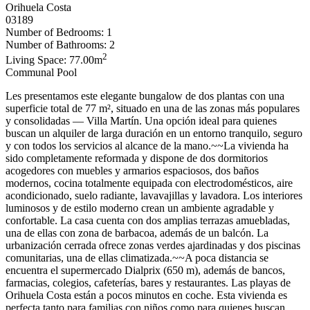
Orihuela Costa
03189
Number of Bedrooms: 1
Number of Bathrooms: 2
2
Living Space: 77.00m
Communal Pool
Les presentamos este elegante bungalow de dos plantas con una
superficie total de 77 m², situado en una de las zonas más populares
y consolidadas — Villa Martín. Una opción ideal para quienes
buscan un alquiler de larga duración en un entorno tranquilo, seguro
y con todos los servicios al alcance de la mano.~~La vivienda ha
sido completamente reformada y dispone de dos dormitorios
acogedores con muebles y armarios espaciosos, dos baños
modernos, cocina totalmente equipada con electrodomésticos, aire
acondicionado, suelo radiante, lavavajillas y lavadora. Los interiores
luminosos y de estilo moderno crean un ambiente agradable y
confortable. La casa cuenta con dos amplias terrazas amuebladas,
una de ellas con zona de barbacoa, además de un balcón. La
urbanización cerrada ofrece zonas verdes ajardinadas y dos piscinas
comunitarias, una de ellas climatizada.~~A poca distancia se
encuentra el supermercado Dialprix (650 m), además de bancos,
farmacias, colegios, cafeterías, bares y restaurantes. Las playas de
Orihuela Costa están a pocos minutos en coche. Esta vivienda es
perfecta tanto para familias con niños como para quienes buscan