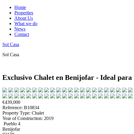
Home
Properties
About Us
What we do
News
Contact
Sol Casa
Sol Casa
Exclusivo Chalet en Benijofar - Ideal para
€439,000
Reference: B10834
Property Type: Chalet
Year of Construction: 2019
Pueblo 4
Benijofar