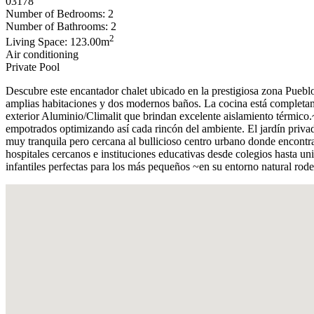
03178
Number of Bedrooms: 2
Number of Bathrooms: 2
2
Living Space: 123.00m
Air conditioning
Private Pool
Descubre este encantador chalet ubicado en la prestigiosa zona Puebl
amplias habitaciones y dos modernos baños. La cocina está completamen
exterior Aluminio/Climalit que brindan excelente aislamiento térmico
empotrados optimizando así cada rincón del ambiente. El jardín privad
muy tranquila pero cercana al bullicioso centro urbano donde encontr
hospitales cercanos e instituciones educativas desde colegios hasta u
infantiles perfectas para los más pequeños ~en su entorno natural rod