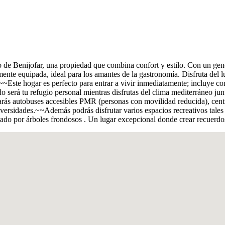
o de Benijofar, una propiedad que combina confort y estilo. Con un ge
te equipada, ideal para los amantes de la gastronomía. Disfruta del lum
.~~Este hogar es perfecto para entrar a vivir inmediatamente; incluye 
o será tu refugio personal mientras disfrutas del clima mediterráneo ju
arás autobuses accesibles PMR (personas con movilidad reducida), cent
niversidades.~~Además podrás disfrutar varios espacios recreativos tal
eado por árboles frondosos . Un lugar excepcional donde crear recuerdo