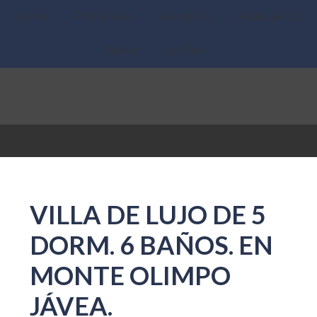
Home
Properties
About Us
What we do
News
Contact
VILLA DE LUJO DE 5
DORM. 6 BAÑOS. EN
MONTE OLIMPO
JÁVEA.