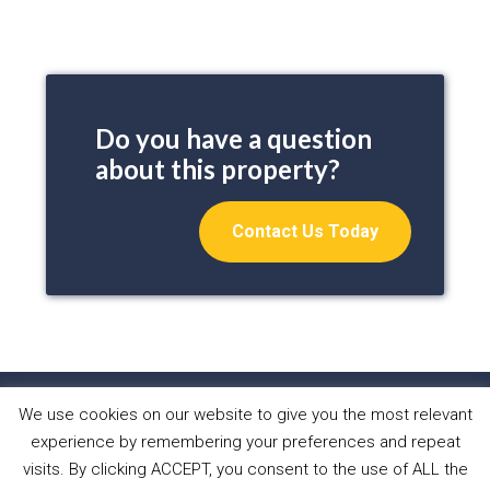
Do you have a question
about this property?
Contact Us Today
We use cookies on our website to give you the most relevant
HOME
PROPERTIES
ABOUT US
experience by remembering your preferences and repeat
WHAT WE DO
NEWS
CONTACT
visits. By clicking ACCEPT, you consent to the use of ALL the