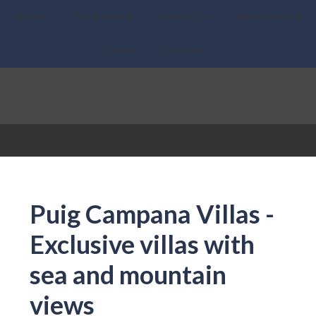
Home
Properties
About Us
What we do
News
Contact
Puig Campana Villas -
Exclusive villas with
sea and mountain
views