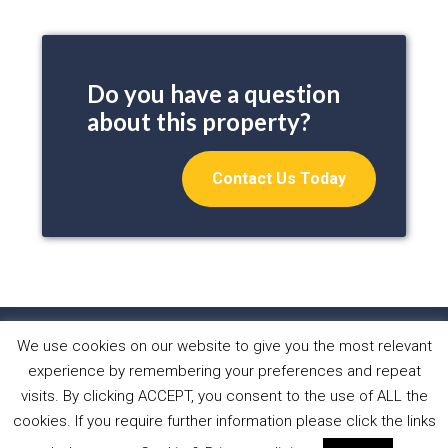
Do you have a question
about this property?
Contact Us Today
We use cookies on our website to give you the most relevant
HOME
PROPERTIES
ABOUT US
experience by remembering your preferences and repeat
WHAT WE DO
NEWS
CONTACT
visits. By clicking ACCEPT, you consent to the use of ALL the
cookies. If you require further information please click the links
Copyright © 2026 Sol Casa Properties •
Privacy Policy
•