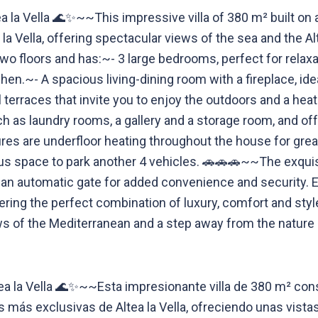
a la Vella 🌊✨~~This impressive villa of 380 m² built on a
la Vella, offering spectacular views of the sea and the Al
two floors and has:~- 3 large bedrooms, perfect for relax
tchen.~- A spacious living-dining room with a fireplace, i
 terraces that invite you to enjoy the outdoors and a heate
uch as laundry rooms, a gallery and a storage room, and of
es are underfloor heating throughout the house for great
 plus space to park another 4 vehicles. 🚗🚗🚗~~The exqu
 an automatic gate for added convenience and security. Ev
fering the perfect combination of luxury, comfort and st
ws of the Mediterranean and a step away from the nature an
ltea la Vella 🌊✨~~Esta impresionante villa de 380 m² co
más exclusivas de Altea la Vella, ofreciendo unas vistas