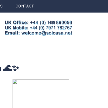
S
CONTACT
a 🌊✨