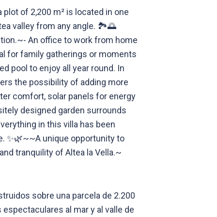
 plot of 2,200 m² is located in one
tea valley from any angle. 🏞️🌅
ation.~- An office to work from home
deal for family gatherings or moments
d pool to enjoy all year round. In
fers the possibility of adding more
er comfort, solar panels for energy
isitely designed garden surrounds
erything in this villa has been
yle. ✨🌿~~A unique opportunity to
d tranquility of Altea la Vella.~
nstruidos sobre una parcela de 2.200
 espectaculares al mar y al valle de