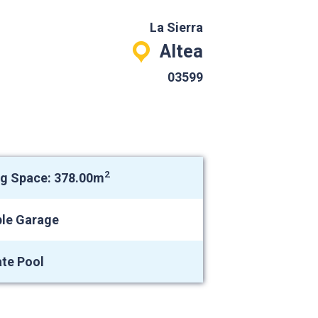
La Sierra
Altea
03599
2
ng Space: 378.00m
le Garage
ate Pool