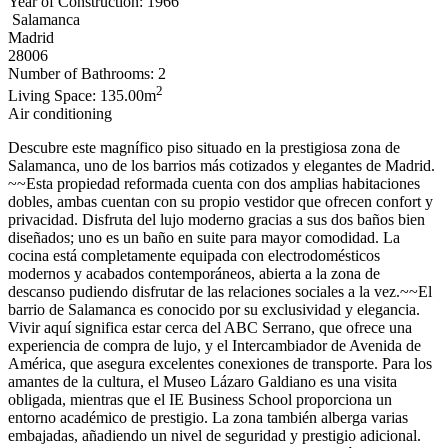
Year of Construction: 1966
Salamanca
Madrid
28006
Number of Bathrooms: 2
2
Living Space: 135.00m
Air conditioning
Descubre este magnífico piso situado en la prestigiosa zona de
Salamanca, uno de los barrios más cotizados y elegantes de Madrid.
~~Esta propiedad reformada cuenta con dos amplias habitaciones
dobles, ambas cuentan con su propio vestidor que ofrecen confort y
privacidad. Disfruta del lujo moderno gracias a sus dos baños bien
diseñados; uno es un baño en suite para mayor comodidad. La
cocina está completamente equipada con electrodomésticos
modernos y acabados contemporáneos, abierta a la zona de
descanso pudiendo disfrutar de las relaciones sociales a la vez.~~El
barrio de Salamanca es conocido por su exclusividad y elegancia.
Vivir aquí significa estar cerca del ABC Serrano, que ofrece una
experiencia de compra de lujo, y el Intercambiador de Avenida de
América, que asegura excelentes conexiones de transporte. Para los
amantes de la cultura, el Museo Lázaro Galdiano es una visita
obligada, mientras que el IE Business School proporciona un
entorno académico de prestigio. La zona también alberga varias
embajadas, añadiendo un nivel de seguridad y prestigio adicional.