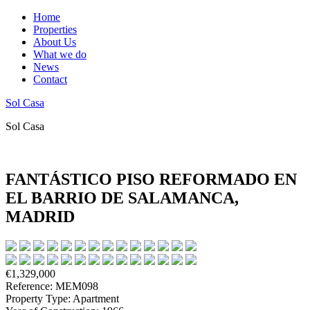
Home
Properties
About Us
What we do
News
Contact
Sol Casa
Sol Casa
FANTÁSTICO PISO REFORMADO EN
EL BARRIO DE SALAMANCA,
MADRID
€1,329,000
Reference: MEM098
Property Type: Apartment