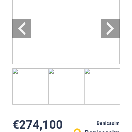
€274,100
Benicasim